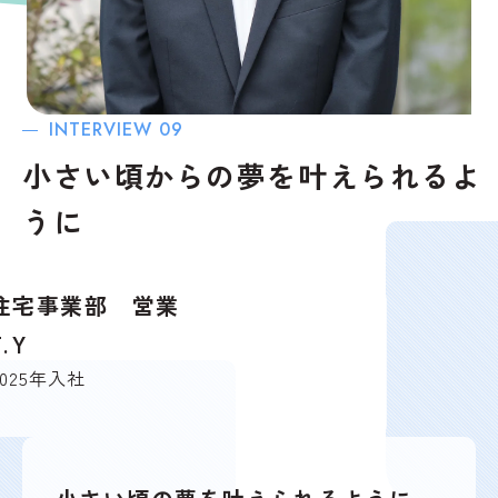
INTERVIEW
09
小さい頃からの夢を叶えられるよ
うに
住宅事業部 営業
T.Y
2025年入社